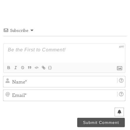
Subscribe
4107
{}
N
Em